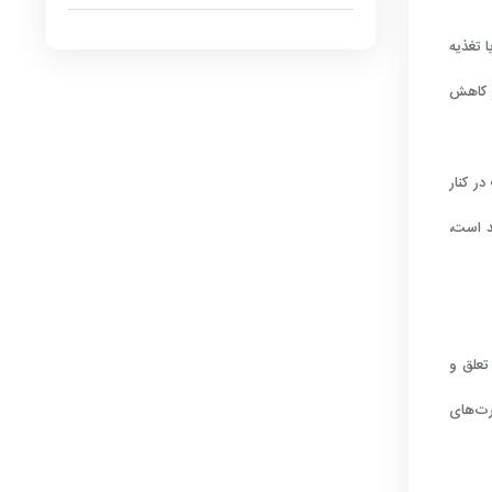
 تغذیه
و کاهش
ر کنار
د است،
تعلق و
رت‌های