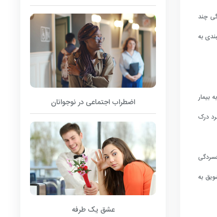
گی چند
ندی به
 بیمار
اضطراب اجتماعی در نوجوانان
رد درک
فسردگی
ویق به
عشق یک طرفه