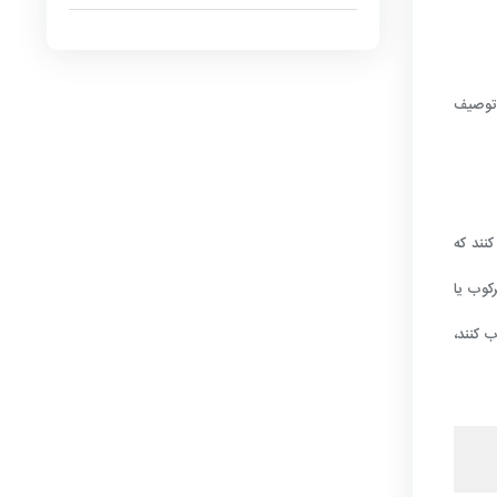
 توصیف
کنند که
کوب یا
 کنند،