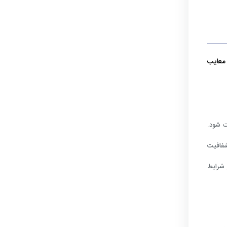
معایب
 شود.
شفافیت
 شرایط