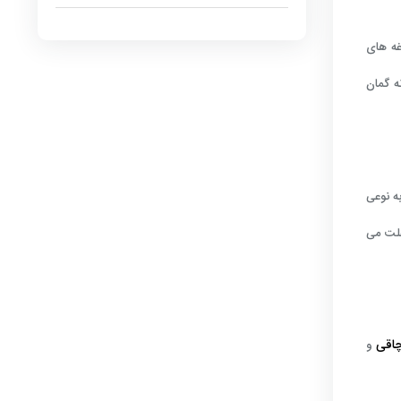
غه های
ه گمان
ه نوعی
علت می
اقی
و