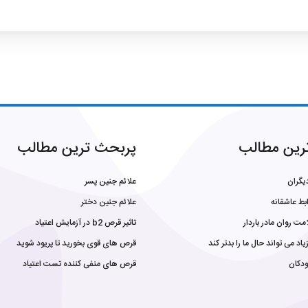
ترین مطالب
پربحث ترین مطالب
یگران
علائم جنین پسر
بط عاشقانه
علائم جنین دختر
ت روان مادر باردار
تاثیر قرص b2 در آزمایش اعتیاد
د می تواند حال ما را بدتر کند
قرص های قوی بخورید تا پریود شوید
ودکان
قرص های منفی کننده تست اعتیاد