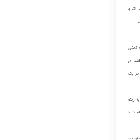
اگر با
.
ه کمکی
شد. در
 در یک
ه ریتم
 ها یا
 توصیه